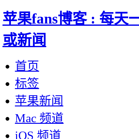
苹果fans博客 : 
或新闻
首页
标签
苹果新闻
Mac 频道
iOS 频道