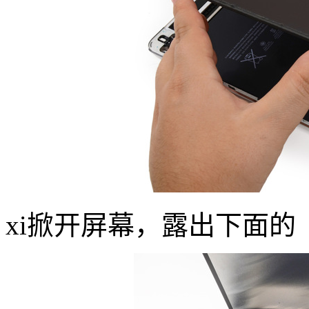
xi掀开屏幕，露出下面