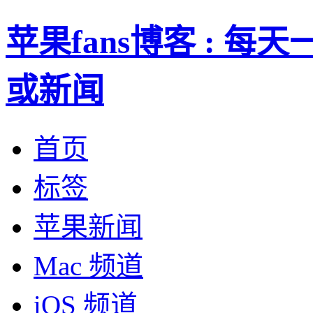
苹果fans博客 : 
或新闻
首页
标签
苹果新闻
Mac 频道
iOS 频道