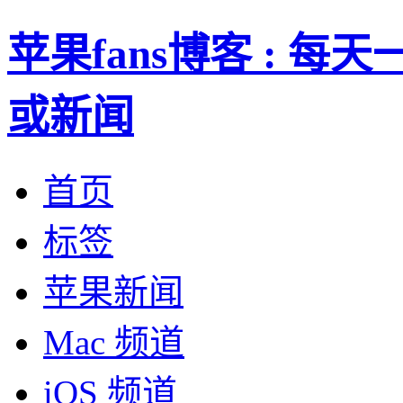
苹果fans博客 : 
或新闻
首页
标签
苹果新闻
Mac 频道
iOS 频道