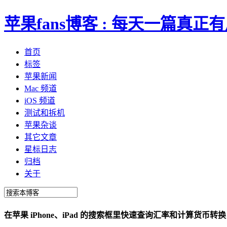
苹果fans博客 : 每天一篇真
首页
标签
苹果新闻
Mac 频道
iOS 频道
测试和拆机
苹果杂谈
其它文章
星标日志
归档
关于
在苹果 iPhone、iPad 的搜索框里快速查询汇率和计算货币转换