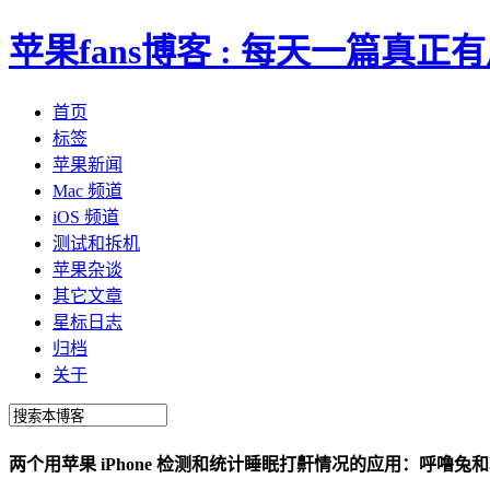
苹果fans博客 : 每天一篇真
首页
标签
苹果新闻
Mac 频道
iOS 频道
测试和拆机
苹果杂谈
其它文章
星标日志
归档
关于
两个用苹果 iPhone 检测和统计睡眠打鼾情况的应用：呼噜兔