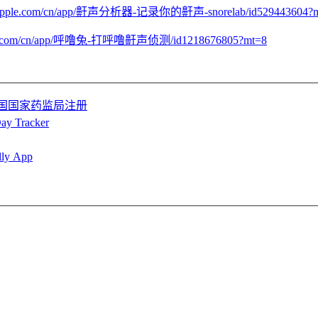
nes.apple.com/cn/app/鼾声分析器-记录你的鼾声-snorelab/id529443604?
apple.com/cn/app/呼噜兔-打呼噜鼾声侦测/id1218676805?mt=8
在中国国家药监局注册
racker
 App