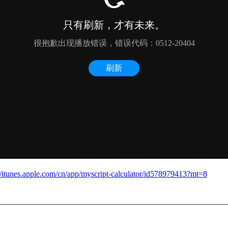
://itunes.apple.com/cn/app/myscript-calculator/id578979413?mt=8