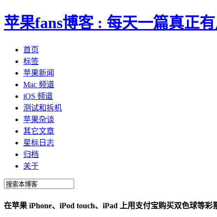
苹果fans博客 : 每天一篇真
首页
标签
苹果新闻
Mac 频道
iOS 频道
测试和拆机
苹果杂谈
其它文章
星标日志
归档
关于
在苹果 iPhone、iPod touch、iPad 上用支付宝购买双色球等