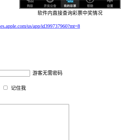
软件内直接查询彩票中奖情况
tunes.apple.com/us/app/id399737960?mt=8
游客无需密码
藏
记住我