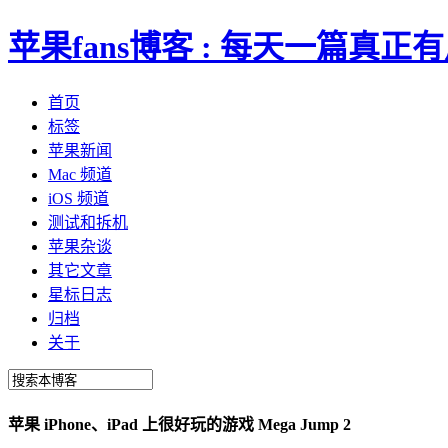
苹果fans博客 : 每天一篇真
首页
标签
苹果新闻
Mac 频道
iOS 频道
测试和拆机
苹果杂谈
其它文章
星标日志
归档
关于
苹果 iPhone、iPad 上很好玩的游戏 Mega Jump 2