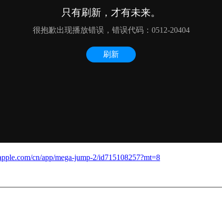
es.apple.com/cn/app/mega-jump-2/id715108257?mt=8