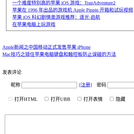
一个难度特别高的苹果 iOS 游戏：TrapAdventure2
苹果在 1996 年出品的游戏机 Apple Pippin 开箱和试玩视频
苹果 iOS 科幻剧情类游戏推荐：逐光·启航
在苹果电脑上玩游戏
Apple新闻之中国移动正式发售苹果 iPhone
Mac技巧之锁住苹果电脑键盘和触控板防止误碰的方法
发表评论
昵称
[注册]
密码
打开HTML
打开UBB
打开表情
隐