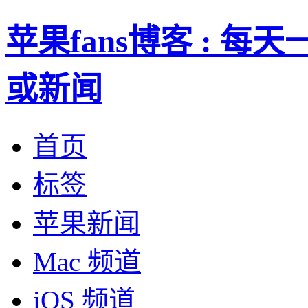
苹果fans博客 : 
或新闻
首页
标签
苹果新闻
Mac 频道
iOS 频道