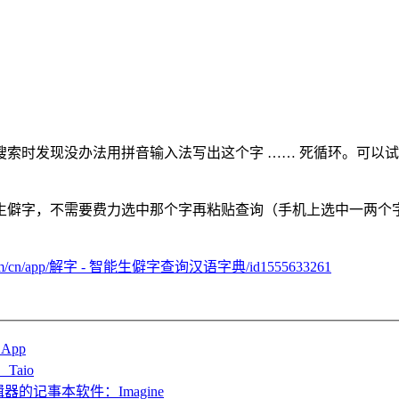
索时发现没办法用拼音输入法写出这个字 …… 死循环。可以试试
僻字，不需要费力选中那个字再粘贴查询（手机上选中一两个字很
ple.com/cn/app/解字 - 智能生僻字查询汉语字典/id1555633261
App
aio
的记事本软件：Imagine