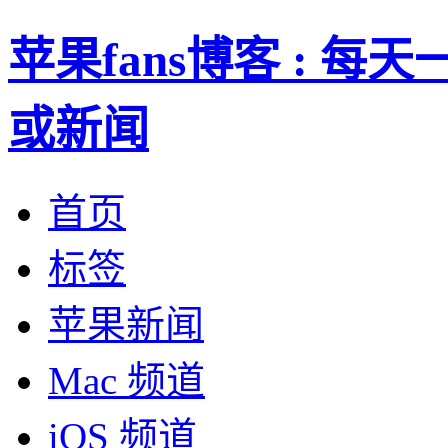
苹果fans博客 : 
或新闻
首页
标签
苹果新闻
Mac 频道
iOS 频道