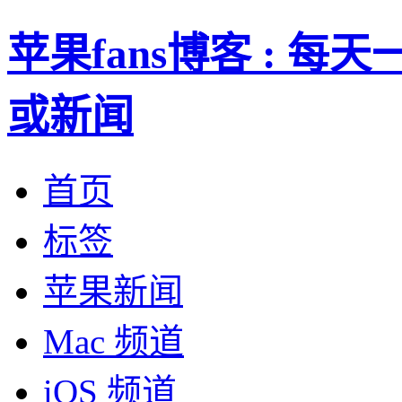
苹果fans博客 : 
或新闻
首页
标签
苹果新闻
Mac 频道
iOS 频道