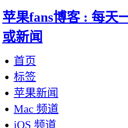
苹果fans博客 : 
或新闻
首页
标签
苹果新闻
Mac 频道
iOS 频道