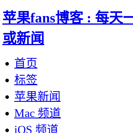
苹果fans博客 : 
或新闻
首页
标签
苹果新闻
Mac 频道
iOS 频道