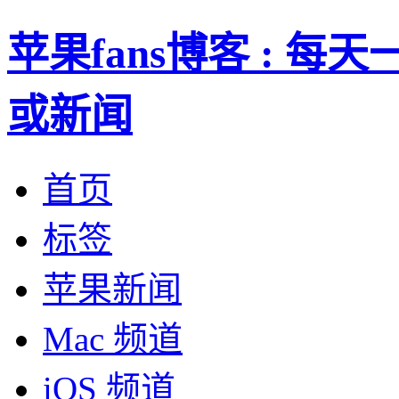
苹果fans博客 : 
或新闻
首页
标签
苹果新闻
Mac 频道
iOS 频道