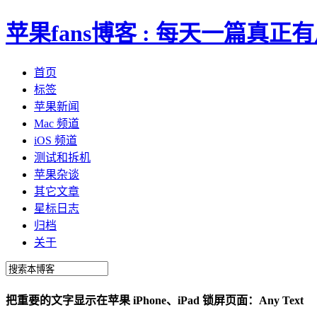
苹果fans博客 : 每天一篇真
首页
标签
苹果新闻
Mac 频道
iOS 频道
测试和拆机
苹果杂谈
其它文章
星标日志
归档
关于
把重要的文字显示在苹果 iPhone、iPad 锁屏页面：Any Text