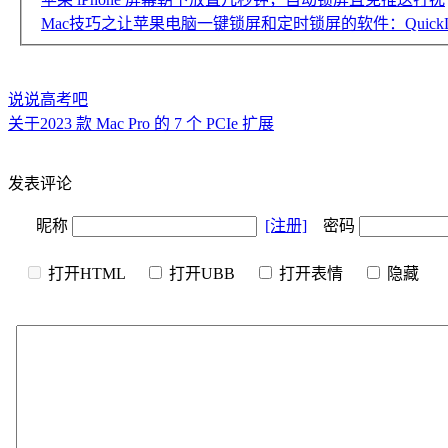
Mac技巧之让苹果电脑一键锁屏和定时锁屏的软件：QuickL
说说高考吧
关于2023 款 Mac Pro 的 7 个 PCIe 扩展
发表评论
昵称
[注册]
密码
打开HTML
打开UBB
打开表情
隐