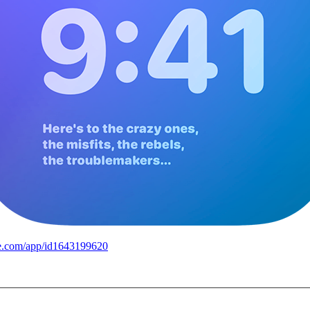
ple.com/app/id1643199620