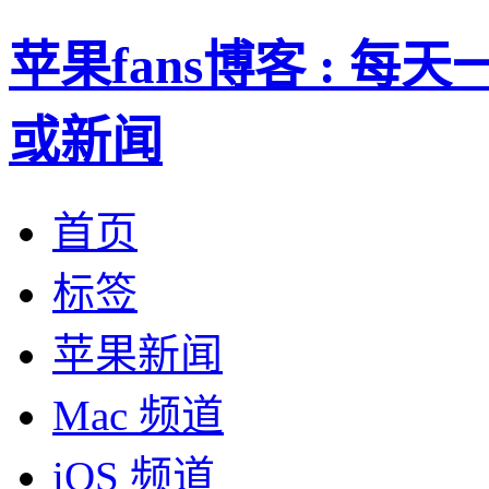
苹果fans博客 : 
或新闻
首页
标签
苹果新闻
Mac 频道
iOS 频道