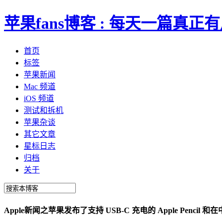
苹果fans博客 : 每天一篇真
首页
标签
苹果新闻
Mac 频道
iOS 频道
测试和拆机
苹果杂谈
其它文章
星标日志
归档
关于
Apple新闻之苹果发布了支持 USB-C 充电的 Apple Pencil 和在中国