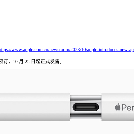
https://www.apple.com.cn/newsroom/2023/10/apple-introduces-new-appl
接受预订，10 月 25 日起正式发售。