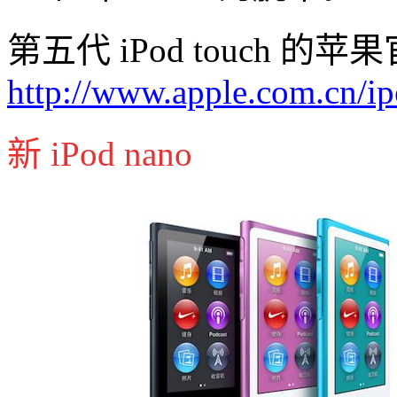
第五代 iPod touch 的
http://www.apple.com.cn/ip
新 iPod nano