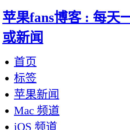
苹果fans博客 : 
或新闻
首页
标签
苹果新闻
Mac 频道
iOS 频道