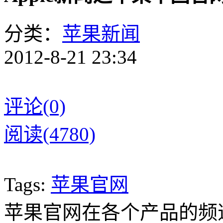
分类：
苹果新闻
2012-8-21 23:34
评论(0)
阅读(4780)
Tags:
苹果官网
苹果官网在各个产品的频