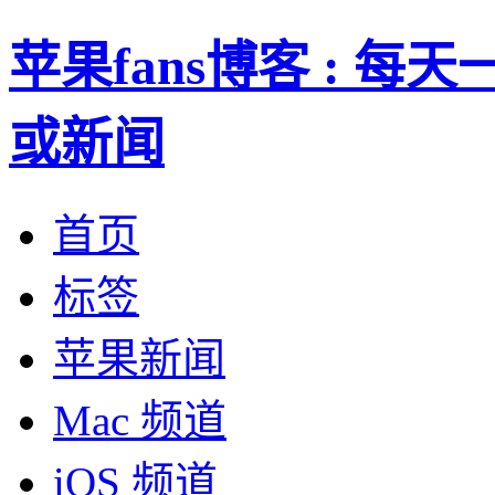
苹果fans博客 : 
或新闻
首页
标签
苹果新闻
Mac 频道
iOS 频道