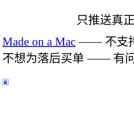
只推送真
Made on a Mac
—— 不支持 
不想为落后买单 —— 有问题多用