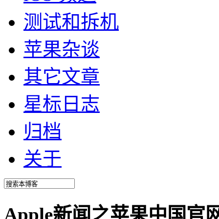
测试和拆机
苹果杂谈
其它文章
星标日志
归档
关于
Apple新闻之苹果中国