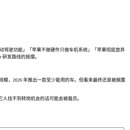
砍掉了自动驾驶功能」「苹果不做硬件只做车机系统」「苹果彻底放弃
ar 研发路线的摇摆。
向于缩小项目规模，2026 年推出一款至少能用的车。但看来最终还是被搁置
 部门，其它人找不到转岗机会的话可能会被裁员。