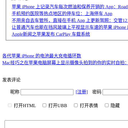
苹果 iPhone 上记录汽车每次燃油和保养开销的 App：Road T
手机预约医院等热点地区的停车位：上海停车 App
不用亲自去车管所，直接在手机 App 上更新驾照：交管121
让普通汽车也能在挡风玻璃上平视显示车速的苹果 iPhone 应用：S
Apple新闻之苹果发布 CarPlay 车载系统
各代苹果 iPhone 的电池最大充电循环数
Mac技巧之在苹果电脑屏幕上显示摄像头拍到的你的实时自拍
发表评论
昵称
[注册]
密码
打开HTML
打开UBB
打开表情
隐