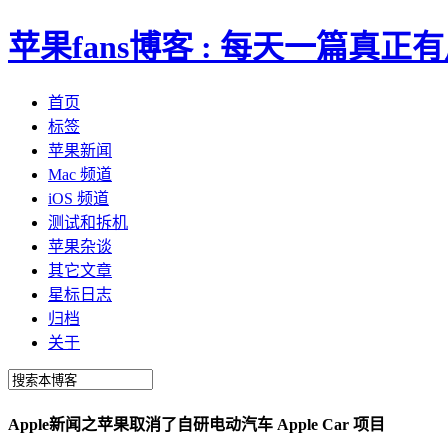
苹果fans博客 : 每天一篇真
首页
标签
苹果新闻
Mac 频道
iOS 频道
测试和拆机
苹果杂谈
其它文章
星标日志
归档
关于
Apple新闻之苹果取消了自研电动汽车 Apple Car 项目