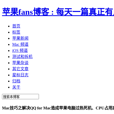
苹果fans博客 : 每天一篇真
首页
标签
苹果新闻
Mac 频道
iOS 频道
测试和拆机
苹果杂谈
其它文章
星标日志
归档
关于
Mac技巧之解决QQ for Mac造成苹果电脑过热死机、CPU占