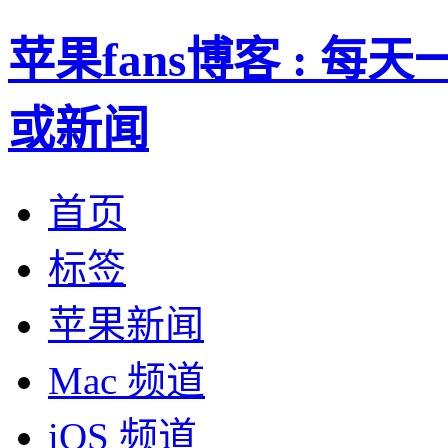
苹果fans博客 : 
或新闻
首页
标签
苹果新闻
Mac 频道
iOS 频道