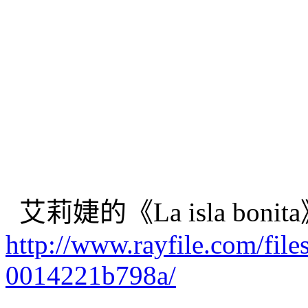
艾莉婕的《La isla boni
http://www.rayfile.com/fil
0014221b798a/