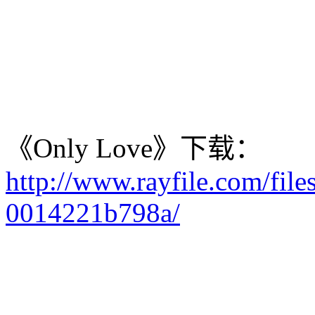
《Only Love》下载：
http://www.rayfile.com/fil
0014221b798a/