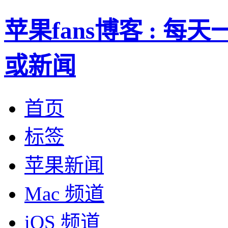
苹果fans博客 : 
或新闻
首页
标签
苹果新闻
Mac 频道
iOS 频道