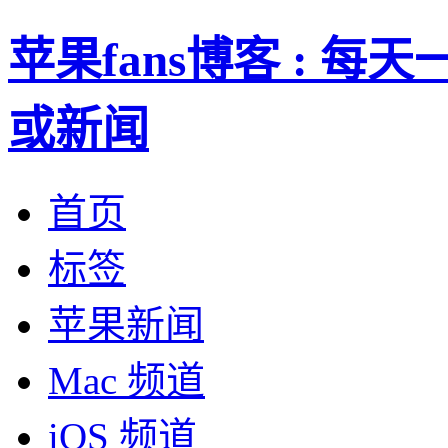
苹果fans博客 : 
或新闻
首页
标签
苹果新闻
Mac 频道
iOS 频道