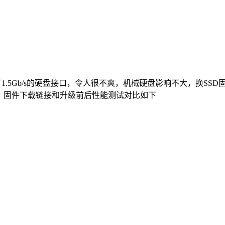
了1.5Gb/s的硬盘接口，令人很不爽，机械硬盘影响不大，换SSD固态
3Gbps。固件下载链接和升级前后性能测试对比如下