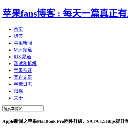
苹果fans博客 : 每天一篇真
首页
标签
苹果新闻
Mac 频道
iOS 频道
测试和拆机
苹果杂谈
其它文章
星标日志
归档
关于
Apple新闻之苹果MacBook Pro固件升级，SATA 1.5Gb