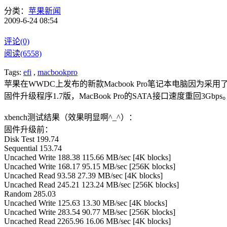
分类：
苹果新闻
2009-6-24 08:54
评论(0)
阅读(6558)
Tags:
efi
,
macbookpro
苹果在WWDC上发布的新款Macbook Pro笔记本电脑因为采用
固件升级程序1.7版，MacBook Pro的SATA接口速度重回
xbench测试结果（效果明显啊^_^）：
固件升级前：
Disk Test 199.74
Sequential 153.74
Uncached Write 188.38 115.66 MB/sec [4K blocks]
Uncached Write 168.17 95.15 MB/sec [256K blocks]
Uncached Read 93.58 27.39 MB/sec [4K blocks]
Uncached Read 245.21 123.24 MB/sec [256K blocks]
Random 285.03
Uncached Write 125.63 13.30 MB/sec [4K blocks]
Uncached Write 283.54 90.77 MB/sec [256K blocks]
Uncached Read 2265.96 16.06 MB/sec [4K blocks]