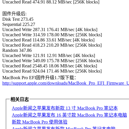
Uncached Read 474.91 88.12 MB/sec [256K blocks]
固件升级后:
Disk Test 273.45
Sequential 225.27
Uncached Write 287.31 176.41 MB/sec [4K blocks]
Uncached Write 314.59 178.00 MB/sec [256K blocks]
Uncached Read 114.86 33.61 MB/sec [4K blocks]
Uncached Read 418.23 210.20 MB/sec [256K blocks]
Random 347.86
Uncached Write 121.91 12.91 MB/sec [4K blocks]
Uncached Write 549.09 175.78 MB/sec [256K blocks]
Uncached Read 2548.45 18.06 MB/sec [4K blocks]
Uncached Read 924.04 171.46 MB/sec [256K blocks]
MacBook Pro EFI固件升级1.7版下载：
http://support.apple.com/downloads/MacBook_Pro_EFI_Firmware_
相关日志
Apple新闻之苹果发布新款 13 寸 MacBook Pro 笔记本
Apple新闻之苹果发布 16 英寸款 MacBook Pro 笔记本电脑
新款 MacBook Pro 使用体验
Apple新闻之苹果发布新款 MacBook Pro 笔记本电脑