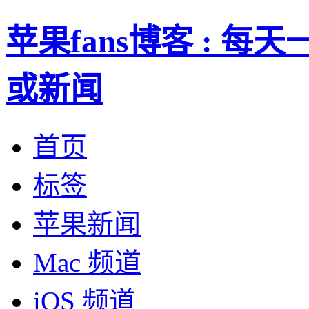
苹果fans博客 : 
或新闻
首页
标签
苹果新闻
Mac 频道
iOS 频道