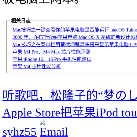
相关日志
Mac技巧之一键查看你的苹果电脑是否能运行 macOS Taho
2000 年，乔布斯介绍苹果电脑 Mac OS X 系统的新设计风格
Mac技巧之在菜单栏用蔡徐坤跳舞快慢来显示苹果电脑 CPU 占
苹果 M4 Pro、M4 Max 芯片性能评测
苹果 iPhone 16、16 Pro 手机性能测试
苹果 M4 芯片性能分析
听歌吧，松隆子的“梦のし
Apple Store把苹果iPod
syhz55