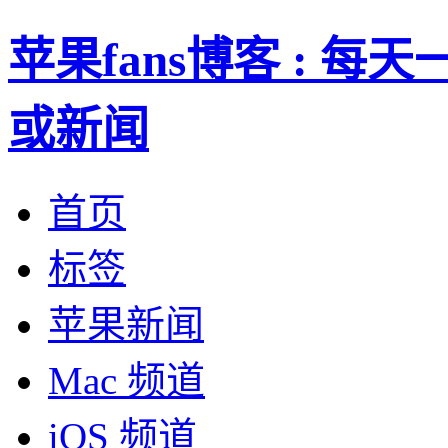
苹果fans博客 : 
或新闻
首页
标签
苹果新闻
Mac 频道
iOS 频道