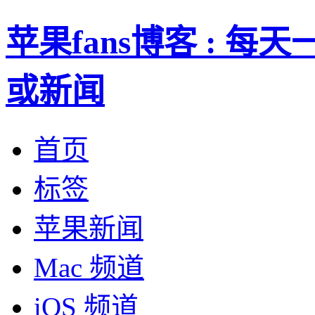
苹果fans博客 : 
或新闻
首页
标签
苹果新闻
Mac 频道
iOS 频道