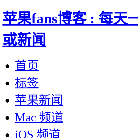
苹果fans博客 : 
或新闻
首页
标签
苹果新闻
Mac 频道
iOS 频道