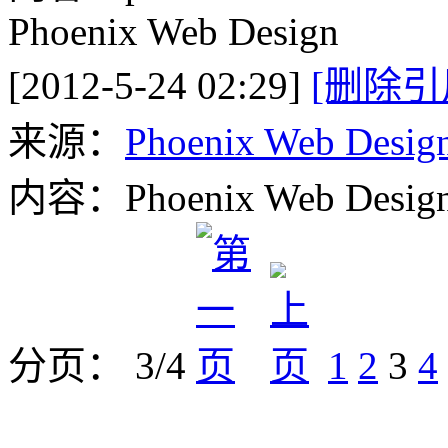
Phoenix Web Design
[2012-5-24 02:29]
[删除引
来源：
Phoenix Web Desig
内容：Phoenix Web Desig
分页： 3/4
1
2
3
4