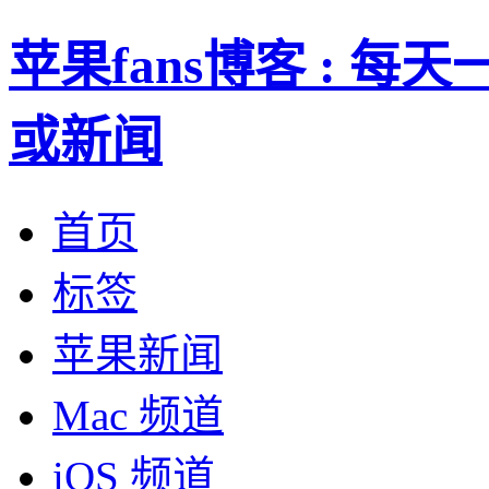
苹果fans博客 : 
或新闻
首页
标签
苹果新闻
Mac 频道
iOS 频道