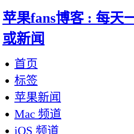
苹果fans博客 : 
或新闻
首页
标签
苹果新闻
Mac 频道
iOS 频道