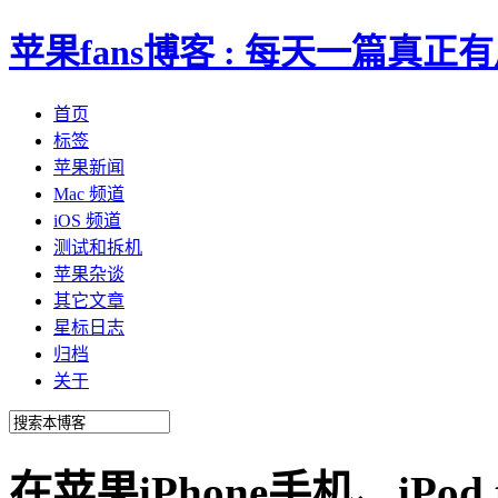
苹果fans博客 : 每天一篇真
首页
标签
苹果新闻
Mac 频道
iOS 频道
测试和拆机
苹果杂谈
其它文章
星标日志
归档
关于
在苹果iPhone手机、iPod 