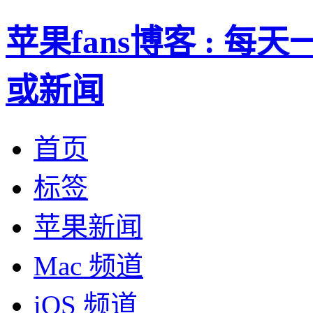
苹果fans博客 : 
或新闻
首页
标签
苹果新闻
Mac 频道
iOS 频道