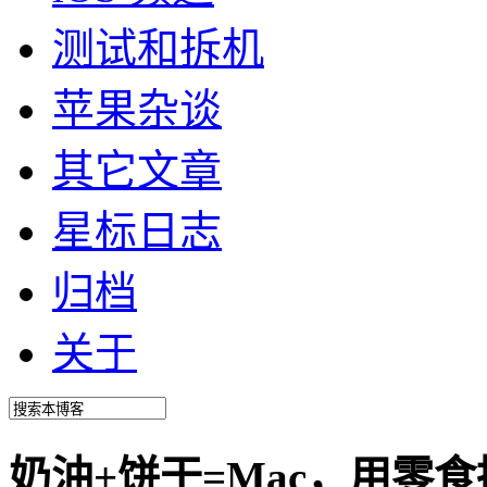
测试和拆机
苹果杂谈
其它文章
星标日志
归档
关于
奶油+饼干=Mac，用零