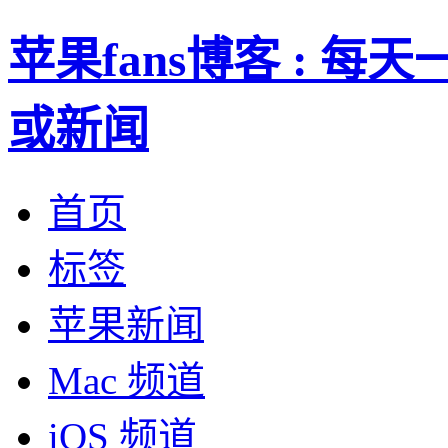
苹果fans博客 : 
或新闻
首页
标签
苹果新闻
Mac 频道
iOS 频道