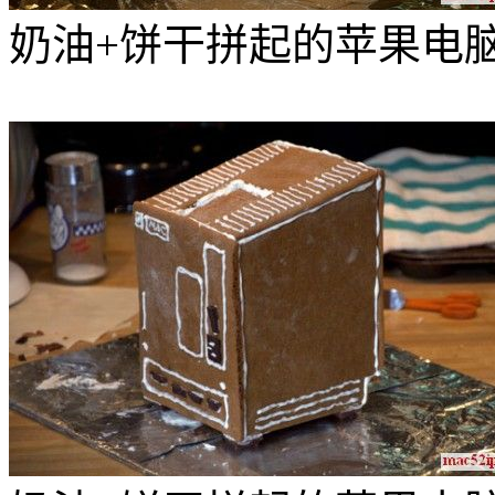
奶油+饼干拼起的苹果电