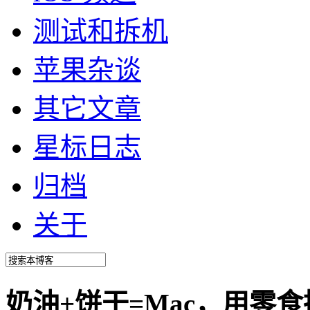
测试和拆机
苹果杂谈
其它文章
星标日志
归档
关于
奶油+饼干=Mac，用零