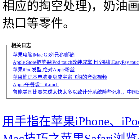
相应的掏空处理)，奶油
热口等零件。
相关日志
苹果电脑iMac G3外形的邮筒
Apple Store把苹果iPod touch改装成掌上收银机EasyPa
苹果iPod发型,绝对Apple粉丝
苹果笔记本电脑变身成宇宙飞船的夸张视频
Apple午餐袋：iLunch
鲁能美国比赛失球太快太多以致计分系统险些死机，中国
用手指在苹果iPhone、iP
Mac技巧之苹果Safar