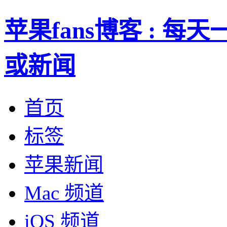
苹果fans博客 : 
或新闻
首页
标签
苹果新闻
Mac 频道
iOS 频道