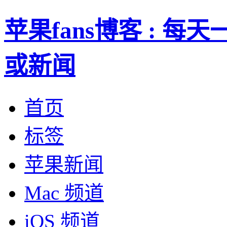
苹果fans博客 : 
或新闻
首页
标签
苹果新闻
Mac 频道
iOS 频道