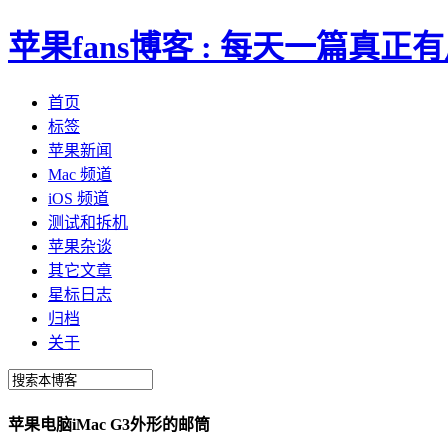
苹果fans博客 : 每天一篇真
首页
标签
苹果新闻
Mac 频道
iOS 频道
测试和拆机
苹果杂谈
其它文章
星标日志
归档
关于
苹果电脑iMac G3外形的邮筒