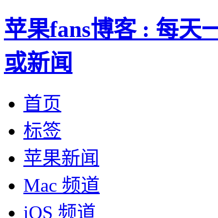
苹果fans博客 : 
或新闻
首页
标签
苹果新闻
Mac 频道
iOS 频道