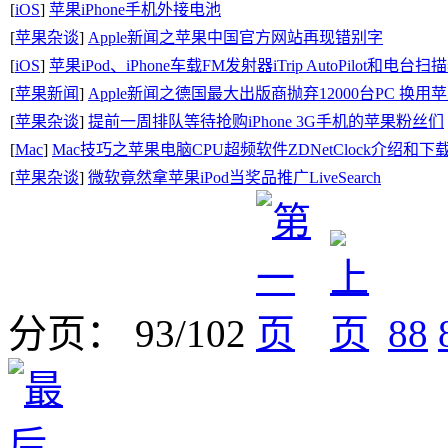
[
iOS
]
苹果iPhone手机外接电池
[
苹果杂谈
]
Apple新闻之苹果中国官方网站再现错别字
[
iOS
]
苹果iPod、iPhone车载FM发射器iTrip AutoPilot和电台扫描器iTri
[
苹果新闻
]
Apple新闻之德国最大出版商抛弃12000台PC 换用
[
苹果杂谈
]
提前一周排队等待抢购iPhone 3G手机的苹果粉丝们
[
Mac
]
Mac技巧之苹果电脑CPU超频软件ZDNetClock介绍和下
[
苹果杂谈
]
微软竟然拿苹果iPod当奖品推广LiveSearch
分页： 93/102
88