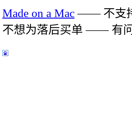
Made on a Mac
—— 不支持 
不想为落后买单 —— 有问题多用