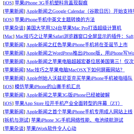
[
iOS
]
苹果iPhone 3G手机塑料背盖现裂痕
[
苹果新闻
]
Apple新闻之Google Calendar（谷歌日历）开始支持
[
iOS
]
苹果iPhone手机中英文主题转换的方法
[
苹果杂谈
]
美国大学用324台苹果Mac Pro打造超级计算机
[
Mac
]
Mac技巧之让苹果Safari浏览器窗口全屏显示的插件：Saft
[
苹果新闻
]
Apple新闻之红色苹果iPhone手机将在圣诞节上市
[
苹果新闻
]
Apple新闻之WordPress推出iPhone版，用iPhone写Wo
[
苹果新闻
]
Apple新闻之苹果电脑超越宏碁位居美国第三！仅
[
苹果新闻
]
Mac技巧之苹果电脑MacOSX下如何屏蔽网站？
[
苹果新闻
]
Apple创始人沃兹尼亚克买苹果iPhone手机被指插队
[
iOS
]
模仿苹果iPhone的山寨手机汇总
[
苹果新闻
]
Apple新闻之苹果3G版iPhone已经被破解
[
iOS
]
苹果App Store 拉开手机产业全面转型的序幕（ZT）
[
苹果新闻
]
Apple新闻之首个苹果iPhone手机专用成人网站上线
[
拆机与测试
]
苹果iPhone 3G手机网络性能、电池续航测试
[
苹果杂谈
]
苹果iWork软件令人心动