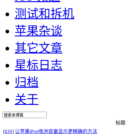
测试和拆机
苹果杂谈
其它文章
星标日志
归档
关于
标题
[
iOS
]
让苹果iPod电池容量显示更精确的方法