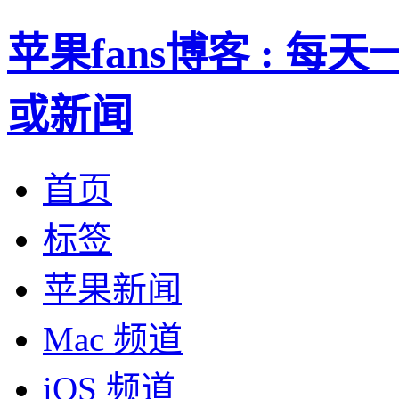
苹果fans博客 : 
或新闻
首页
标签
苹果新闻
Mac 频道
iOS 频道