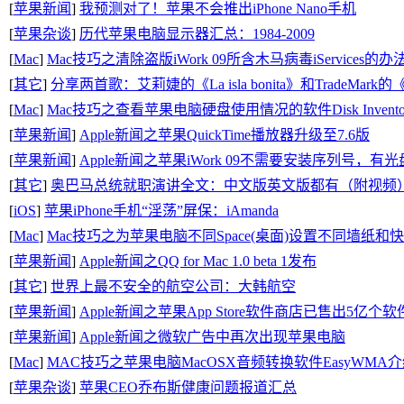
[
苹果新闻
]
我预测对了！苹果不会推出iPhone Nano手机
[
苹果杂谈
]
历代苹果电脑显示器汇总：1984-2009
[
Mac
]
Mac技巧之清除盗版iWork 09所含木马病毒iServices的办
[
其它
]
分享两首歌：艾莉婕的《La isla bonita》和TradeMark的《O
[
Mac
]
Mac技巧之查看苹果电脑硬盘使用情况的软件Disk Invent
[
苹果新闻
]
Apple新闻之苹果QuickTime播放器升级至7.6版
[
苹果新闻
]
Apple新闻之苹果iWork 09不需要安装序列号，有
[
其它
]
奥巴马总统就职演讲全文：中文版英文版都有（附视频
[
iOS
]
苹果iPhone手机“淫荡”屏保：iAmanda
[
Mac
]
Mac技巧之为苹果电脑不同Space(桌面)设置不同墙纸和快捷
[
苹果新闻
]
Apple新闻之QQ for Mac 1.0 beta 1发布
[
其它
]
世界上最不安全的航空公司：大韩航空
[
苹果新闻
]
Apple新闻之苹果App Store软件商店已售出5亿个
[
苹果新闻
]
Apple新闻之微软广告中再次出现苹果电脑
[
Mac
]
MAC技巧之苹果电脑MacOSX音频转换软件EasyWMA
[
苹果杂谈
]
苹果CEO乔布斯健康问题报道汇总