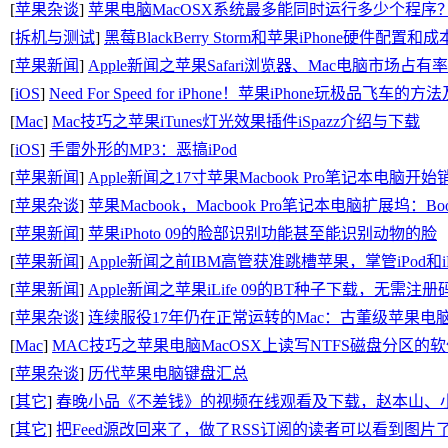
[
苹果杂谈
]
苹果电脑MacOSX系统最多能同时运行多少个程序？
[
拆机与测试
]
黑莓BlackBerry Storm和苹果iPhone硬件配置和
[
苹果新闻
]
Apple新闻之苹果Safari浏览器、Mac电脑市场占
[
iOS
]
Need For Speed for iPhone！苹果iPhone玩极品飞车
[
Mac
]
Mac技巧之苹果iTunes灯光效果插件iSpazz介绍与下载
[
iOS
]
手雷外形的MP3：恶搞iPod
[
苹果新闻
]
Apple新闻之17寸苹果Macbook Pro笔记本电脑开始
[
苹果杂谈
]
苹果Macbook，Macbook Pro笔记本电脑扩展坞：Bo
[
苹果新闻
]
苹果iPhoto 09的脸部识别功能甚至能识别动物的脸
[
苹果新闻
]
Apple新闻之前IBM高管获准跳槽苹果，掌管iPod和i
[
苹果新闻
]
Apple新闻之苹果iLife 09的BT种子下载，无需注册
[
苹果杂谈
]
连续服役17年仍在正常运转的Mac：古董级苹果电
[
Mac
]
MAC技巧之苹果电脑MacOSX上读写NTFS磁盘分区的软件Para
[
苹果杂谈
]
历代苹果电脑键盘汇总
[
其它
]
春晚小品《不差钱》的视频在线观看及下载，赵本山、
[
其它
]
把Feed源改回来了，做了RSS订阅的读者可以看到图片