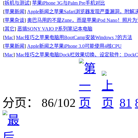
[
拆机与测试
]
苹果iPhone 3G与Palm Pre手机对比
[
苹果新闻
]
Apple新闻之苹果Safari浏览器发现严重漏洞，附解
[
苹果杂谈
]
奥巴马用的不是Zune，而是苹果iPod Nano！照片
[
其它
]
恶搞SONY VAIO P系列笔记本电脑
[
Mac
]
Mac技巧之苹果电脑用BootCamp安装Windows 7的方法
[
苹果新闻
]
Apple新闻之苹果iPhone 3.0可能使用4核CPU
[
Mac
]
Mac技巧之苹果电脑Dock栏效果切换、设定软件：DockCh
分页： 86/102
81