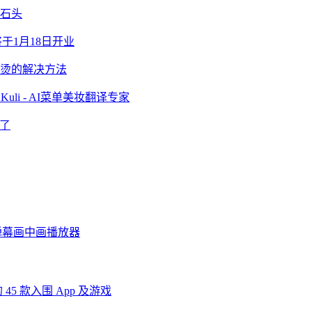
律石头
 将于1月18日开业
发烫的解决方法
li - AI菜单美妆翻译专家
能了
幕：弹幕画中画播放器
 的 45 款入围 App 及游戏