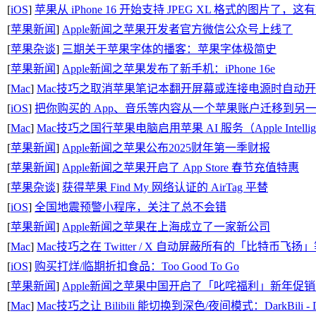
[
iOS
]
苹果从 iPhone 16 开始支持 JPEG XL 格式的图片
[
苹果新闻
]
Apple新闻之苹果开发者官方微信公众号上线了
[
苹果杂谈
]
三期关于苹果字体的播客：苹果字体极简史
[
苹果新闻
]
Apple新闻之苹果发布了新手机：iPhone 16e
[
Mac
]
Mac技巧之取消苹果笔记本翻开屏幕或连接电源时自动
[
iOS
]
把你购买的 App、音乐等内容从一个苹果账户迁移到另
[
Mac
]
Mac技巧之国行苹果电脑启用苹果 AI 服务（Apple Intelli
[
苹果新闻
]
Apple新闻之苹果公布2025财年第一季财报
[
苹果新闻
]
Apple新闻之苹果开启了 App Store 春节充值特惠
[
苹果杂谈
]
获得苹果 Find My 网络认证的 AirTag 平替
[
iOS
]
全国地震预警小程序，关注了总不会错
[
苹果新闻
]
Apple新闻之苹果在上海成立了一家新公司
[
Mac
]
Mac技巧之在 Twitter / X 自动屏蔽所有的「比特币飞扬」等币
[
iOS
]
购买打烊/临期折扣食品：Too Good To Go
[
苹果新闻
]
Apple新闻之苹果中国开启了「叱咤福利」新年促
[
Mac
]
Mac技巧之让 Bilibili 能切换到深色/夜间模式：DarkBili - Dark M