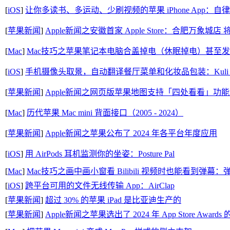
[
iOS
]
让你多读书、多运动、少刷视频的苹果 iPhone App：自
[
苹果新闻
]
Apple新闻之安徽首家 Apple Store：合肥万象城店
[
Mac
]
Mac技巧之苹果笔记本电脑合盖掉电（休眠掉电）甚至
[
iOS
]
手机摄像头取景，自动翻译餐厅菜单和化妆品包装：Kuli Ku
[
苹果新闻
]
Apple新闻之网页版苹果地图支持「四处看看」功
[
Mac
]
历代苹果 Mac mini 背面接口（2005 - 2024）
[
苹果新闻
]
Apple新闻之苹果公布了 2024 年各平台年度应用
[
iOS
]
用 AirPods 耳机监测你的坐姿：Posture Pal
[
Mac
]
Mac技巧之画中画小窗看 Bilibili 视频时也能看到弹
[
iOS
]
跨平台可用的文件无线传输 App：AirClap
[
苹果新闻
]
超过 30% 的苹果 iPad 是比亚迪生产的
[
苹果新闻
]
Apple新闻之苹果选出了 2024 年 App Store Awards