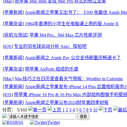
[
Mac
]
把苹果 Mac mini 变成 Mac Pro 样式的侧立支架
[
苹果新闻
]
Apple新闻之苹果又出书了：《100 张最佳 Apple Mu
[
苹果杂谈
]
1984年香港的小学生在电脑课上用的是 Apple II
[
拆机与测试
]
苹果 M4 Pro、M4 Max 芯片性能评测
[
iOS
]
专业的羽毛球运动分析 App：挥拍吧
[
苹果新闻
]
Apple新闻之 Apple Pay 公交支持刷重庆畅通卡了
[
苹果杂谈
]
用苹果 AirPods 组成的乐谱
[
Mac
]
Mac技巧之在日历里查看天气预报：Weather in Calendar
[
苹果新闻
]
Apple新闻之苹果发布 iPhone 14 Plus 后置相机服
[
iOS
]
用苹果 iPhone 16 Pro & 16 Pro Max 内部结构图做手机壁
[
苹果新闻
]
Apple新闻之苹果公布2024财年第四季财报
分页： 5/102
1
2
3
4
5
6
7
8
9
10
RSS
Twitter