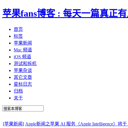
苹果fans博客 : 每天一篇真
首页
标签
苹果新闻
Mac 频道
iOS 频道
测试和拆机
苹果杂谈
其它文章
星标日志
归档
关于
[
苹果新闻
]
Apple新闻之苹果 AI 服务（Apple Intelligence）