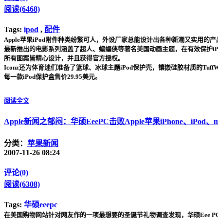
阅读(6468)
Tags:
ipod
,
配件
Apple苹果iPod附件种类纷繁可人，外设厂家总能设计出各种新潮又实用的产品
最新推出的电影系列涵盖了超人、蝙蝠侠等著名美国动画主题，在有效保护iPod
所有图案皆精心设计，并且获得官方授权。
Iconz还为体育迷们准备了篮球、冰球主题iPod保护壳，镶嵌硅胶材质的TuffW
每一款iPod保护盒售价29.95美元。
阅读全文
Apple新闻之郁闷：华硕EeePC击败Apple苹果iPhone、iP
分类：
苹果新闻
2007-11-26 08:24
评论(0)
阅读(6308)
Tags:
华硕eeepc
在美国购物网站针对网友作的一项最想要的圣诞节礼物调查发现，华硕Eee PC