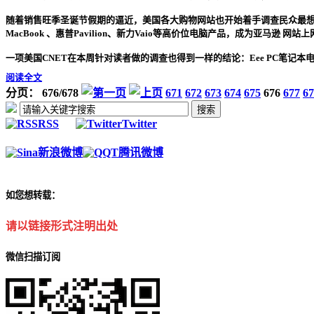
随着销售旺季圣诞节假期的逼近，美国各大购物网站也开始着手调查民众最想
MacBook 、惠普Pavilion、新力Vaio等高价位电脑产品，成为亚马逊
一项美国CNET在本周针对读者做的调查也得到一样的结论：Eee PC笔记本电脑打
阅读全文
分页： 676/678
671
672
673
674
675
676
677
67
RSS
Twitter
新浪微博
腾讯微博
如您想转载：
请以链接形式注明出处
微信扫描订阅