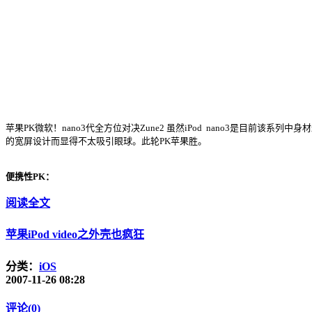
苹果PK微软！nano3代全方位对决Zune2 虽然iPod nano3是目前
的宽屏设计而显得不太吸引眼球。此轮PK苹果胜。
便携性PK：
阅读全文
苹果iPod video之外壳也疯狂
分类：
iOS
2007-11-26 08:28
评论(0)