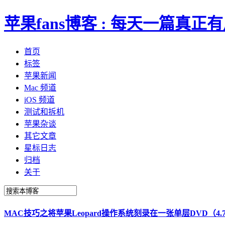
苹果fans博客 : 每天一篇真
首页
标签
苹果新闻
Mac 频道
iOS 频道
测试和拆机
苹果杂谈
其它文章
星标日志
归档
关于
MAC技巧之将苹果Leopard操作系统刻录在一张单层DVD（4