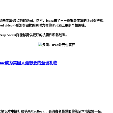
来丰富/装点你的iPod，这不，Iconz来了－－图案最丰富的iPod保护盒。
 video不受划伤困扰的同时为你的iPod添上更多个性趣味。
rap Accent则能够提供更好的抗震性和防划型。
od、mac成为美国人最想要的圣诞礼物
笔记本电脑打败苹果MacBook ，是消费者最想要的笔记本电脑第一名。