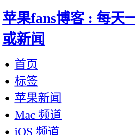
苹果fans博客 : 
或新闻
首页
标签
苹果新闻
Mac 频道
iOS 频道