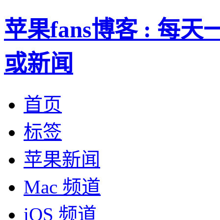
苹果fans博客 : 
或新闻
首页
标签
苹果新闻
Mac 频道
iOS 频道