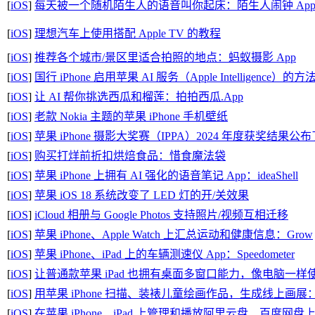
[
iOS
]
每天被一个随机陌生人的语音叫你起床：陌生人闹钟 Ap
[
iOS
]
理想汽车上使用搭配 Apple TV 的教程
[
iOS
]
推荐各个城市/景区里适合拍照的地点：蚂蚁摄影 App
[
iOS
]
国行 iPhone 启用苹果 AI 服务（Apple Intelligence）的方
[
iOS
]
让 AI 帮你挑选西瓜和榴莲：拍拍西瓜.App
[
iOS
]
老款 Nokia 主题的苹果 iPhone 手机壁纸
[
iOS
]
苹果 iPhone 摄影大奖赛（IPPA）2024 年度获奖结果公布
[
iOS
]
购买打烊前折扣烘焙食品：惜食魔法袋
[
iOS
]
苹果 iPhone 上拥有 AI 强化的语音笔记 App：ideaShell
[
iOS
]
苹果 iOS 18 系统改变了 LED 灯的开/关效果
[
iOS
]
iCloud 相册与 Google Photos 支持照片/视频互相迁移
[
iOS
]
苹果 iPhone、Apple Watch 上汇总运动和健康信息：Grow
[
iOS
]
苹果 iPhone、iPad 上的车辆测速仪 App：Speedometer
[
iOS
]
让普通款苹果 iPad 也拥有桌面多窗口能力，像电脑一样使用 iP
[
iOS
]
用苹果 iPhone 扫描、装裱儿童绘画作品，生成线上画展：
[
iOS
]
在苹果 iPhone、iPad 上管理和播放阿里云盘、百