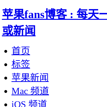
苹果fans博客 : 
或新闻
首页
标签
苹果新闻
Mac 频道
iOS 频道