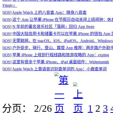
Filmly」
[
iOS
]
Apple Watch 上的八音盒 App：随身八音盒
[
iOS
]
这个 App 让苹果 iPhone 在节假日自动关闭上班闹钟：
[
iOS
]
N 年前的著名音乐社区「落网」回归 App Store
[
iOS
]
中国大陆信用卡和储蓄卡可以在苹果 iPhone 的钱包 Ap
[
iOS
]
无需联网，在 macOS、iOS、iPadOS、Android、Wind
[
iOS
]
户外徒步、骑行、登山、露营 App 推荐：两步路户外助
[
iOS
]
苹果 iPhone 上规划行程线路和旅游攻略的 App：exping
[
iOS
]
这里有很多个苹果 iPhone、iPad 桌面组件：Widgetsmith
[
iOS
]
Apple Watch 上靠语音识别查单词的 App：小鹿查单词
分页： 2/26
1
2
3