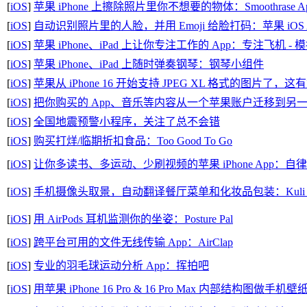
[
iOS
]
苹果 iPhone 上擦除照片里你不想要的物体：Smoothrase A
[
iOS
]
自动识别照片里的人脸，并用 Emoji 给脸打码：苹果 iOS App 
[
iOS
]
苹果 iPhone、iPad 上让你专注工作的 App：专注飞机 
[
iOS
]
苹果 iPhone、iPad 上随时弹奏钢琴：钢琴小组件
[
iOS
]
苹果从 iPhone 16 开始支持 JPEG XL 格式的图片
[
iOS
]
把你购买的 App、音乐等内容从一个苹果账户迁移到另
[
iOS
]
全国地震预警小程序，关注了总不会错
[
iOS
]
购买打烊/临期折扣食品：Too Good To Go
[
iOS
]
让你多读书、多运动、少刷视频的苹果 iPhone App：自
[
iOS
]
手机摄像头取景，自动翻译餐厅菜单和化妆品包装：Kuli Ku
[
iOS
]
用 AirPods 耳机监测你的坐姿：Posture Pal
[
iOS
]
跨平台可用的文件无线传输 App：AirClap
[
iOS
]
专业的羽毛球运动分析 App：挥拍吧
[
iOS
]
用苹果 iPhone 16 Pro & 16 Pro Max 内部结构图做手机壁