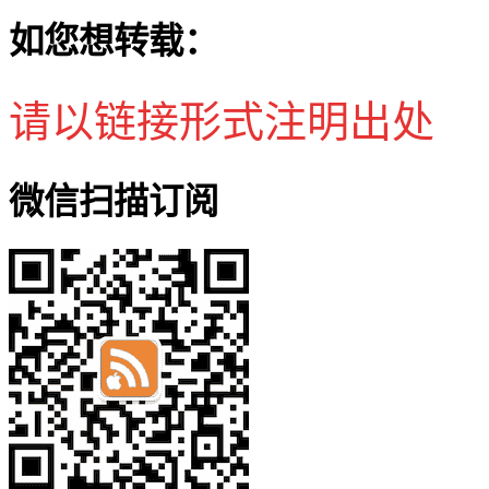
如您想转载：
请以链接形式注明出处
微信扫描订阅