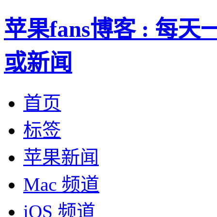
苹果fans博客 : 
或新闻
首页
标签
苹果新闻
Mac 频道
iOS 频道